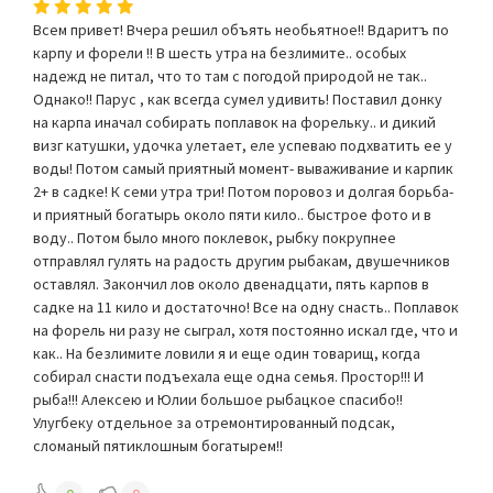
Всем привет! Вчера решил объять необьятное!! Вдаритъ по
карпу и форели !! В шесть утра на безлимите.. особых
надежд не питал, что то там с погодой природой не так..
Однако!! Парус , как всегда сумел удивить! Поставил донку
на карпа иначал собирать поплавок на форельку.. и дикий
визг катушки, удочка улетает, еле успеваю подхватить ее у
воды! Потом самый приятный момент- вываживание и карпик
2+ в садке! К семи утра три! Потом поровоз и долгая борьба-
и приятный богатырь около пяти кило.. быстрое фото и в
воду.. Потом было много поклевок, рыбку покрупнее
отправлял гулять на радость другим рыбакам, двушечников
оставлял. Закончил лов около двенадцати, пять карпов в
садке на 11 кило и достаточно! Все на одну снасть.. Поплавок
на форель ни разу не сыграл, хотя постоянно искал где, что и
как.. На безлимите ловили я и еще один товарищ, когда
собирал снасти подъехала еще одна семья. Простор!!! И
рыба!!! Алексею и Юлии большое рыбацкое спасибо!!
Улугбеку отдельное за отремонтированный подсак,
сломаный пятиклошным богатырем!!