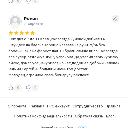
0
0
Роман
23 апреля 2019
Сегодня с 7 до 11.Клев ,как всегда чумовой,поймал 14
штук,все на блесна.Хорошо клевала на руни 2г/рыбка
поменьше/,а на форест пал 3.8 брали свыше кило.Как всегда
все супер,отдохнул,душу успокоил.Да,утопил свою курилку
айкос,думал усе,накурился,но нет,подошел добрый человек
-админ Сергей -и большим магнитом достал!
Молодец,огромное спасибо!Парусу респект!
0
0
О проекте
Реклама
PRO-аккаунт
Сотрудничество
Правила
Политика конфиденциальности
Обратная связь
Блог
Разработка сайта —
ЛЕКО