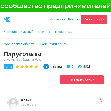
Добавить
Войти
Регистрация
Энциклопедия рыб
Все платные водоёмы
Московская область
Раменский район
Парус
Отзывы
Спортивно-рыболовная база
2
отзыва
0
3921
База
Оставить отзыв
Алекс
29 мая 2019