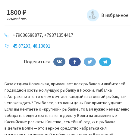
1800
₽
В избранное
средний чек
+79036688877, +79371354417
45.87293, 48.13891
Поделиться:
База отдыха Новинская, приглашает всех рыбаков и любителей
подводной охоты но лучшую рыбалку в России. Рыбалка
в Астрахани это то о чем мечтает каждый настоящий рыбак, так
чего же ждать? Тем более, что наши цены Вас приятно удивят.
Если вы мечтаете о «крупной» рыбалке, то Вам нужно немедленно
собирать вещи и ехать на юг в дельту Волги на знаменитые
Каспийские раскаты. Конечно, семейный отдых и рыбалка
в дельте Волги — это верное средство набраться сил
и насладиться природой в обществе дорогих Вам людей,