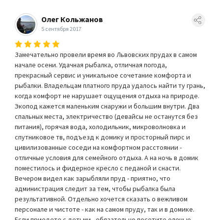
Олег Кольжанов
5 сентября 2017
Замечательно провели время во Львовских прудах в самом
начале осени. Удачная рыбалка, отличная погода,
прекрасный сервис и уникальное сочетание комфорта и
рыбалки. Владельцам платного пруда удалось найти ту грань,
когда комфорт не нарушает ощущения отдыха на природе.
Экопод кажется маленьким снаружи и большим внутри. Два
спальных места, электричество (девайсы не останутся без
питания), горячая вода, холодильник, микроволновка и
спутниковое тв, подъезд к домику и просторный пирс и
цивилизованные соседи на комфортном расстоянии -
отличные условия для семейного отдыха. А на ночь в домик
поместилось и фидерное кресло с педаной и снасти.
Вечером видел как зарыбляли пруд - приятно, что
администрация следит за тем, чтобы рыбалка была
результативной. Отдельно хочется сказать о вежливом
персонале и чистоте - как на самом пруду, так и в домике.
Если приедете с детьми - обязательно посетите оленью