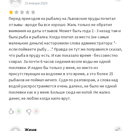
15 января 2020
Перед приездом на рыбалку на Львовские пруды почитал
отзывы - вроде бы все хорошо. Жаль только не обратил
внимания на даты отзывов. Может быть года 2 - 3 назад там и
была рыба и рыбалка. Когда платил за место (не самые
маленькие деньги) насторожили слова администратора: "-
если поймаете рыбу......". Правда он тут же поправился сказал,
что рыба в пруду есть. И как показало время - бессовестно
соврал. За почти 6 часов сидения возле воды ни одной
поклевки. И ладно бы только у меня, но никто из
присутствующих на водоеме в это время, а это более 25
рыбаков не поймал ничего. Судя по разговорам, а слова над
водой распространяются очень далеко, не было ни одной
поклевки как и у меня. Больше сюда ни ногой. Не жалко
денег, не люблю когда нагло врут.
0
0
Женя