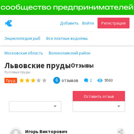
Добавить
Войти
Регистрация
Энциклопедия рыб
Все платные водоёмы
Московская область
Волоколамский район
Львовские пруды
Отзывы
Русловые пруды
6
отзывов
2
9563
Пруд
Оставить отзыв
Игорь Викторович