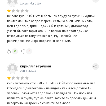
22 сентября 2019
Не советую. Рыбы нет. В большом пруду за сутки ни одной
поклёвки. В вип озере фарель есть, но очень очень мало,.
Цены дорогие, гриль - домик был грязный, дымоотвод
ужасный, пока горит огонь не возможно в этом домике
находиться потому что все в дыму. Полнейшее
разочарование и зря потраченные деньги.
0
0
кирилл петрушин
26 июня 2018
кирилл только что БОЛЬШЕ НИ НОГОЙ Позор мошенникам !!
Отсидели 3 дня поклевки не видели как и все другие 15
человек .Рыбы нет в водоеме не плещется . При попытки
написать в группу тут же банят .Хотите выбросить деньги и
испортить настроение езжайте во львово