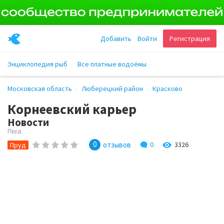
Добавить
Войти
Регистрация
Энциклопедия рыб
Все платные водоёмы
Московская область
Люберецкий район
Красково
Корнеевский карьер
Новости
Пруд
0
отзывов
0
3326
Пруд