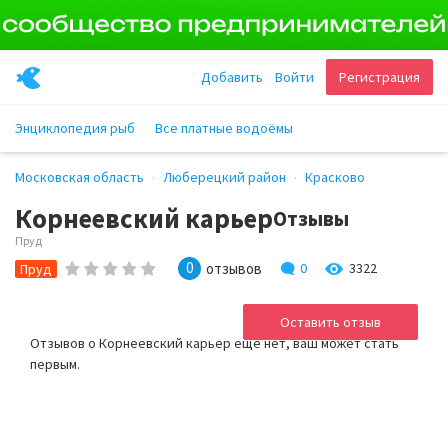
Добавить
Войти
Регистрация
Энциклопедия рыб
Все платные водоёмы
Московская область
Люберецкий район
Красково
Корнеевский карьер
Отзывы
Пруд
0
отзывов
0
3322
Пруд
Оставить отзыв
Отзывов о Корнеевский карьер ещё нет, ваш может стать
первым.