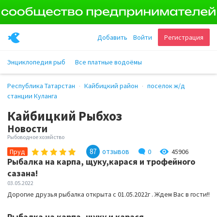
Добавить
Войти
Регистрация
Энциклопедия рыб
Все платные водоёмы
Республика Татарстан
Кайбицкий район
поселок ж/д
станции Куланга
Кайбицкий Рыбхоз
Новости
Рыбоводное хозяйство
87
отзывов
0
45906
Пруд
Рыбалка на карпа, щуку,карася и трофейного
сазана!
03.05.2022
Дорогие друзья рыбалка открыта с 01.05.2022г . Ждем Вас в гости!!
Рыбалка на карпа, щуку и карася