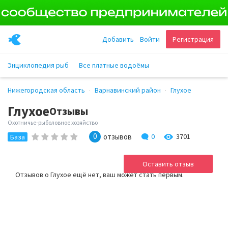
Добавить
Войти
Регистрация
Энциклопедия рыб
Все платные водоёмы
Нижегородская область
Варнавинский район
Глухое
Глухое
Отзывы
Охотничье-рыболовное хозяйство
0
отзывов
0
3701
База
Оставить отзыв
Отзывов о Глухое ещё нет, ваш может стать первым.