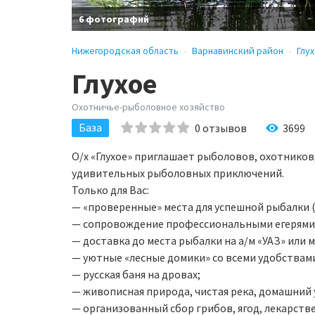
6 фотографий
Нижегородская область
Варнавинский район
Глу
Глухое
Охотничье-рыболовное хозяйство
База
0
отзывов
3699
О/х «Глухое» приглашает рыболовов, охотников
удивительных рыболовных приключений.
Только для Вас:
— «проверенные» места для успешной рыбалки (р. 
— сопровождение профессиональными егерями, 
— доставка до места рыбалки на а/м «УАЗ» или 
— уютные «лесные домики» со всеми удобствам
— русская баня на дровах;
— живописная природа, чистая река, домашний 
— организованный сбор грибов, ягод, лекарств