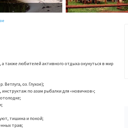
хое
, а также любителей активного отдыха окунуться в мир
Ветлуга, оз. Глухое);
инструктаж по азам рыбалки для «новичков»;
мотолодке;
и;
уют, тишина и покой;
енных трав;