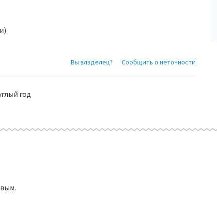
и).
Вы владелец?
Сообщить о неточности
углый год
рвым.