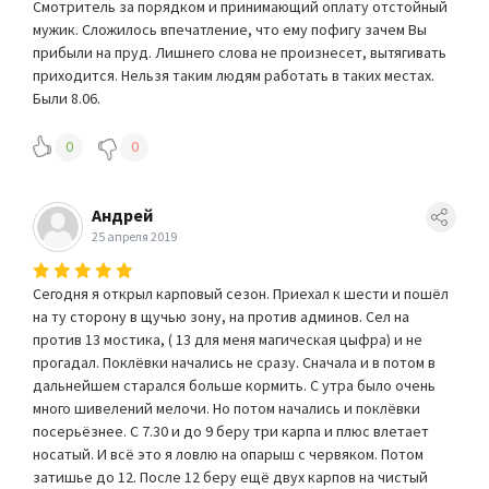
Смотритель за порядком и принимающий оплату отстойный
мужик. Сложилось впечатление, что ему пофигу зачем Вы
прибыли на пруд. Лишнего слова не произнесет, вытягивать
приходится. Нельзя таким людям работать в таких местах.
Были 8.06.
0
0
Андрей
25 апреля 2019
Сегодня я открыл карповый сезон. Приехал к шести и пошёл
на ту сторону в щучью зону, на против админов. Сел на
против 13 мостика, ( 13 для меня магическая цыфра) и не
прогадал. Поклёвки начались не сразу. Сначала и в потом в
дальнейшем старался больше кормить. С утра было очень
много шивелений мелочи. Но потом начались и поклёвки
посерьёзнее. С 7.30 и до 9 беру три карпа и плюс влетает
носатый. И всё это я ловлю на опарыш с червяком. Потом
затишье до 12. После 12 беру ещё двух карпов на чистый