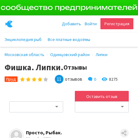
Добавить
Войти
Регистрация
Энциклопедия рыб
Все платные водоёмы
Московская область
Одинцовский район
Липки
Фишка. Липки.
Отзывы
11
отзывов
0
8275
Пруд
Оставить отзыв
Просто, Рыбак.