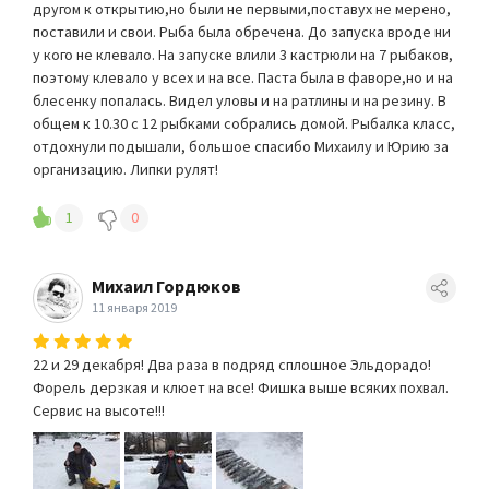
другом к открытию,но были не первыми,поставух не мерено,
поставили и свои. Рыба была обречена. До запуска вроде ни
у кого не клевало. На запуске влили 3 кастрюли на 7 рыбаков,
поэтому клевало у всех и на все. Паста была в фаворе,но и на
блесенку попалась. Видел уловы и на ратлины и на резину. В
общем к 10.30 с 12 рыбками собрались домой. Рыбалка класс,
отдохнули подышали, большое спасибо Михаилу и Юрию за
организацию. Липки рулят!
1
0
Михаил Гордюков
11 января 2019
22 и 29 декабря! Два раза в подряд сплошное Эльдорадо!
Форель дерзкая и клюет на все! Фишка выше всяких похвал.
Сервис на высоте!!!