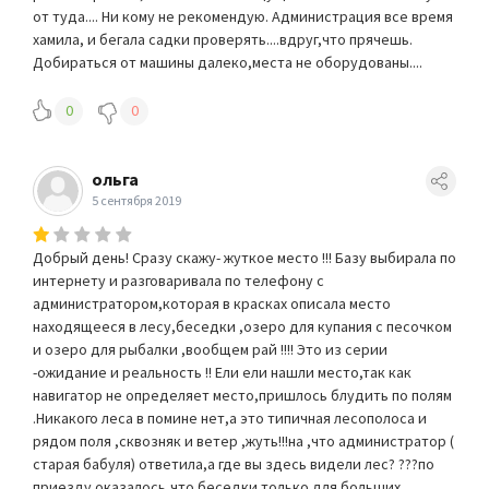
от туда.... Ни кому не рекомендую. Администрация все время
хамила, и бегала садки проверять....вдруг,что прячешь.
Добираться от машины далеко,места не оборудованы....
0
0
ольга
5 сентября 2019
Добрый день! Сразу скажу- жуткое место !!! Базу выбирала по
интернету и разговаривала по телефону с
администратором,которая в красках описала место
находящееся в лесу,беседки ,озеро для купания с песочком
и озеро для рыбалки ,вообщем рай !!!! Это из серии
-ожидание и реальность !! Ели ели нашли место,так как
навигатор не определяет место,пришлось блудить по полям
.Никакого леса в помине нет,а это типичная лесополоса и
рядом поля ,сквозняк и ветер ,жуть!!!на ,что администратор (
старая бабуля) ответила,а где вы здесь видели лес? ???по
приезду оказалось,что беседки только для больших