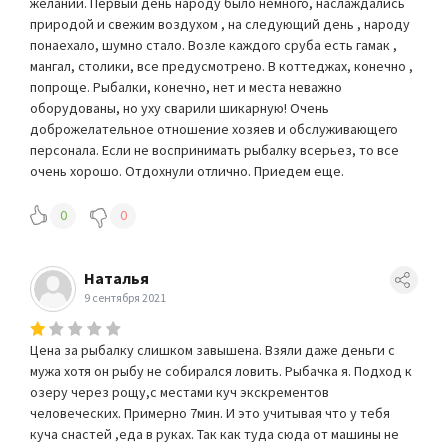
желании. Первый день народу было немного, наслаждались
природой и свежим воздухом , на следующий день , народу
понаехало, шумно стало. Возле каждого сруба есть гамак ,
мангал, столики, все предусмотрено. В коттеджах, конечно ,
попроще. Рыбалки, конечно, нет и места неважно
оборудованы, но уху сварили шикарную! Очень
доброжелательное отношение хозяев и обслуживающего
персонала. Если не воспринимать рыбалку всерьез, то все
очень хорошо. Отдохнули отлично. Приедем еще.
0
0
Наталья
9 сентября 2021
Цена за рыбалку слишком завышена. Взяли даже деньги с
мужа хотя он рыбу не собирался ловить. Рыбачка я. Подход к
озеру через рощу,с местами куч экскрементов
человеческих. Примерно 7мин. И это учитывая что у тебя
куча снастей ,еда в руках. Так как туда сюда от машины не