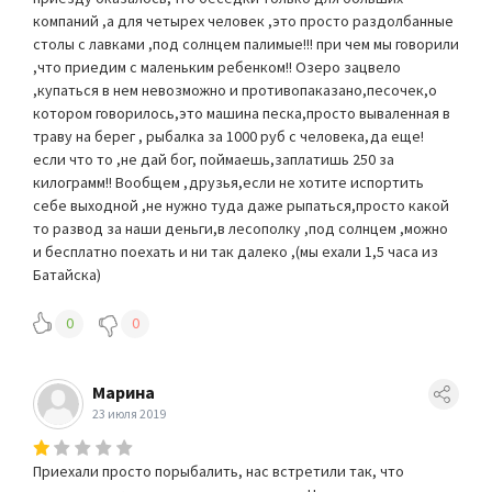
компаний ,а для четырех человек ,это просто раздолбанные
столы с лавками ,под солнцем палимые!!! при чем мы говорили
,что приедим с маленьким ребенком!! Озеро зацвело
,купаться в нем невозможно и противопаказано,песочек,о
котором говорилось,это машина песка,просто вываленная в
траву на берег , рыбалка за 1000 руб с человека,да еще!
если что то ,не дай бог, поймаешь,заплатишь 250 за
килограмм!! Вообщем ,друзья,если не хотите испортить
себе выходной ,не нужно туда даже рыпаться,просто какой
то развод за наши деньги,в лесополку ,под солнцем ,можно
и бесплатно поехать и ни так далеко ,(мы ехали 1,5 часа из
Батайска)
0
0
Марина
23 июля 2019
Приехали просто порыбалить, нас встретили так, что