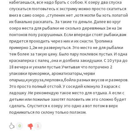
набегаешься, все надо брать с собою. К озеру два спуска
спускаться гоотовьтесь к экстриму можно просто скатиться
вниз в само озеро. ,ступенек нет ,хотя могли бы хоть лопатой
их банально раскапать. За такие то деньги. Далее во круг
озера места для рыбалки не сколько деревянных 1м на 1м
понтонов полу разрушеных. Если впереди стоят рыбаки,вам
придется проходить через них и их снасти. Тропинка
примерно 1,2м не развернуться. Это место не для рыбалки
тем более за такую цену. Было пару поклевок пустых. И одна
краснаперка с палец ,она и долбила закидушки. С 10 утра до
18 вечера и уехали пустые.Учитывая что потрачено 2
упаковки прикормки, ароматизаторы,черви
опарыш,кукуруза,перловка,бойла разных вкусов и размеров.
Это просто полный отстой. У соседей клюнуло 3 карася с
ладошку .Не рекомендую такое место для отдыха. А если с
детьми или пожилые захотят половить им это сложно будет
сделать. Спустится к озеру это одно а вот потом в верх
подниматься по склону только ползком.
0
1