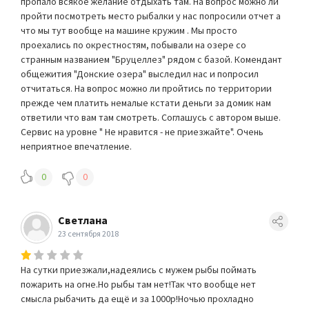
пропало всякое желание отдыхать там. На вопрос можно ли
пройти посмотреть место рыбалки у нас попросили отчет а
что мы тут вообще на машине кружим . Мы просто
проехались по окрестностям, побывали на озере со
странным названием "Бруцеллез" рядом с базой. Комендант
общежития "Донские озера" выследил нас и попросил
отчитаться. На вопрос можно ли пройтись по территории
прежде чем платить немалые кстати деньги за домик нам
ответили что вам там смотреть. Соглашусь с автором выше.
Сервис на уровне " Не нравится - не приезжайте". Очень
неприятное впечатление.
0
0
Светлана
23 сентября 2018
На сутки приезжали,надеялись с мужем рыбы поймать
пожарить на огне.Но рыбы там нет!Так что вообще нет
смысла рыбачить да ещё и за 1000р!Ночью прохладно