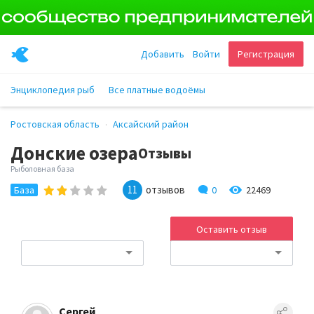
Добавить
Войти
Регистрация
Энциклопедия рыб
Все платные водоёмы
Ростовская область
Аксайский район
Донские озера
Отзывы
Рыболовная база
11
отзывов
0
22469
База
Оставить отзыв
Сергей