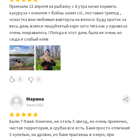
Приехали 22 апреля на рыбалку с 6 утра начал кормить
кукуруза + конопля + бойлы залил csl , поставил трипод ,
оснастка мои любимые вавтерсы на волосе. Буду краток за
весь день взялся чешуйчатый карп зато тяга как у паравоза
очень понравилось ! Погода в этот день была не очень но
сюда и слабый клёв
0
0
Марина
9 мая 2022
Были 7-9 мая. Конечно, не отель 5 звезд, но очень прилично,
чистая территория, в срубах все есть. Баня просто отличная!
С купелью, на дровах, из бани прыгаешь в озеро, при