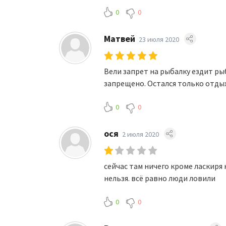
0
0
Матвей
23 июля 2020
Вели запрет на рыбалку ездит р
запрещено. Остался только отдых
0
0
ося
2 июля 2020
сейчас там ничего кроме ласкиря 
нельзя. всё равно люди ловили
0
0