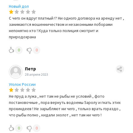
Новый дол
С чего он вдруг платный !? Ни одного договора на аренду нет ,
занимаются мошенничеством и незаконными поборами
непонятно кто ! Куда только полиция смотрит и
природохрана
0
0
Петр
28 апреля 2023
Уголок России
Не пруд а лужа , нет там не рыбы не условий , фото
постановочные , пора вернуть водоемы 5аролу и гнать этих
прохиндеев ! Не зарыбляют ни чего , только врать гораздо ,
что рыбы полно , кидали эхолот , нет там ни чего !
0
0