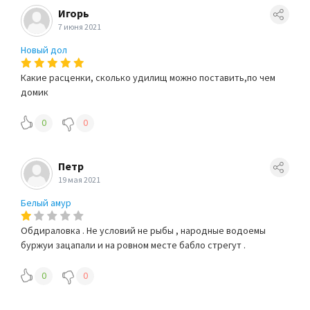
Игорь
7 июня 2021
Новый дол
Какие расценки, сколько удилищ можно поставить,по чем
домик
0
0
Петр
19 мая 2021
Белый амур
Обдираловка . Не условий не рыбы , народные водоемы
буржуи зацапали и на ровном месте бабло стрегут .
0
0