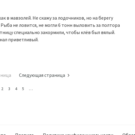
ак в мавзолей. Не скажу за лодочников, но на берегу
 Рыба не ловится, не могли 6 тонн выловить за полтора
ятницу специально закормили, чтобы клёв был вялый.
онал приветливый.
аница
Следующая страница
2
3
4
5
…