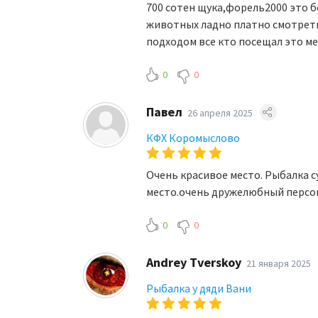
700 сотен щука,форель2000 это б
животных ладно платно смотреть
подходом все кто посещал это ме
0
0
Павел
26 апреля 2025
КФХ Коромыслово
Очень красивое место. Рыбалка с
место.очень дружелюбный персон
0
0
Andrey Tverskoy
21 января 2025
Рыбалка у дяди Вани