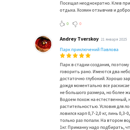
Посещал неоднократно. Клев прис
отдыха. Хозяин отзывчив и добр
0
0
Andrey Tverskoy
21 января 2025
Парк приключений Павлова
Парк в стадии создания, поэтому
говорить рано. Имеются два небо
достаточно глубокий. Хорошо зар
дождя моментально все раскисает и
не большого размера, но более ж
Водоем похож на естественный, н
растительностью. Условия для ло
ловился карп 0,7-2,0 кг, линь 0,3-
только раз попали. На втором вод
1кг. Приманку надо подбирать, ч