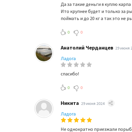
Да за такие деньги я куплю карп
Ито крупнее будет и только за ры
поймать и до 20 кг а так это не ры
0
0
Анатолий Черданцев
29 июня 
Ладога
спасибо!
0
0
Никита
29 июня 2024
Ладога
Не однократно приезжали порыб