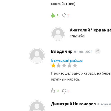
спокойствие)
1
0
Анатолий Черданц
спасибо!
Владимир
9 июня 2024
Бежецкий рыбхоз
Произошёл замор карася, на бере
крупный карась.
0
0
Димитрий Никоноров
8 июня 2