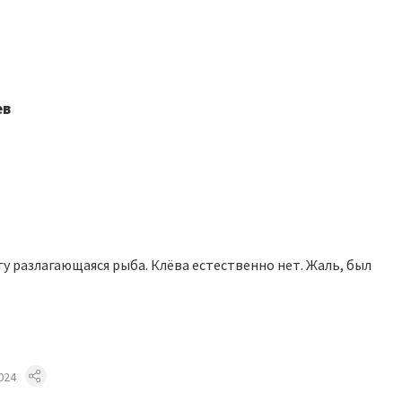
ев
гу разлагающаяся рыба. Клёва естественно нет. Жаль, был
024