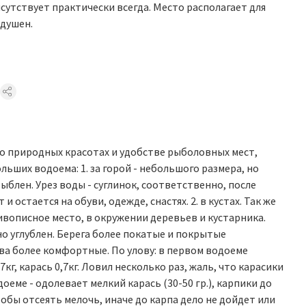
утствует практически всегда. Место располагает для
одушен.
 о природных красотах и удобстве рыболовных мест,
льших водоема: 1. за горой - небольшого размера, но
ыблен. Урез воды - суглинок, соответственно, после
 остается на обуви, одежде, снастях. 2. в кустах. Так же
ивописное место, в окружении деревьев и кустарника.
о углублен. Берега более покатые и покрытые
ва более комфортные. По улову: в первом водоеме
0,7кг, карась 0,7кг. Ловил несколько раз, жаль, что карасики
оеме - одолевает мелкий карась (30-50 гр.), карпики до
тобы отсеять мелочь, иначе до карпа дело не дойдет или