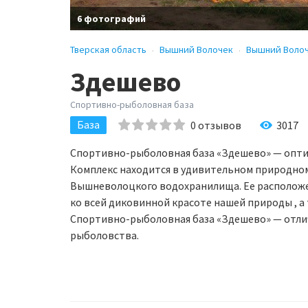
6 фотографий
Тверская область
Вышний Волочек
Вышний Воло
Здешево
Спортивно-рыболовная база
База
0
отзывов
3017
Спортивно-рыболовная база «Здешево» — опти
Комплекс находится в удивительном природном у
Вышневолоцкого водохранилища. Ее расположе
ко всей диковинной красоте нашей природы , а
Спортивно-рыболовная база «Здешево» — отлич
рыболовства.