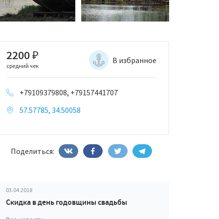
2200
₽
В избранное
средний чек
+79109379808, +79157441707
57.57785, 34.50058
Поделиться:
03.04.2018
Скидка в день годовщины свадьбы