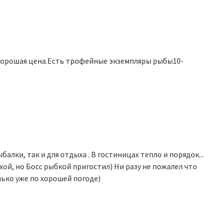
Хорошая цена.Есть трофейные экземпляры рыбы10-
балки, так и для отдыха . В гостиницах тепло и порядок...
хой, но Босс рыбкой пригостил) Ни разу не пожалел что
лько уже по хорошей погоде)