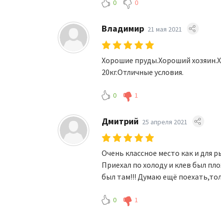
0
0
Владимир
21 мая 2021
Хорошие пруды.Хороший хозяин.
20кг.Отличные условия.
0
1
Дмитрий
25 апреля 2021
Очень классное место как и для ры
Приехал по холоду и клев был пло
был там!!! Думаю ещё поехать,то
0
1