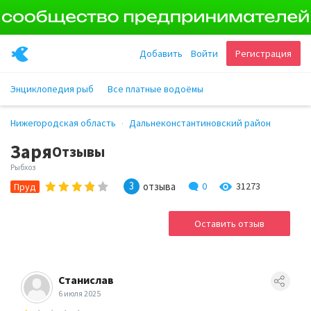
Добавить
Войти
Регистрация
Энциклопедия рыб
Все платные водоёмы
Нижегородская область
Дальнеконстантиновский район
Заря
Отзывы
Рыбхоз
3
отзыва
0
31273
Пруд
Оставить отзыв
Станислав
6 июля 2025