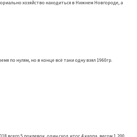
риально хозяйство находиться в Нижнем Новгороде, а
ремя по нулям, но в конце всё таки одну взял 1960гр.
2018 всего 5 поклевок, один сход,итог 4 карпа, весом 1,200