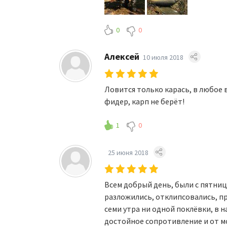
0
0
Алексей
10 июля 2018
Ловится только карась, в любое в
фидер, карп не берёт!
1
0
25 июня 2018
Всем добрый день, были с пятниц
разложились, отклипсовались, пр
семи утра ни одной поклёвки, в 
достойное сопротивление и от мо