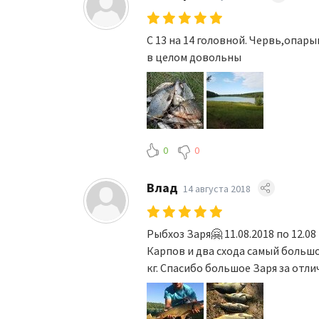
С 13 на 14 головной. Червь,опар
в целом довольны
0
0
Влад
14 августа 2018
Рыбхоз Заря🤗 11.08.2018 по 12.08 
Карпов и два схода самый большой 
кг. Спасибо большое Заря за от