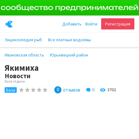
Добавить
Войти
Регистрация
Энциклопедия рыб
Все платные водоёмы
Ивановская область
Юрьевецкий район
Якимиха
Новости
База отдыха
0
отзывов
0
3702
База