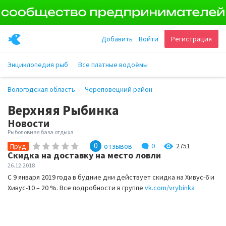
Добавить
Войти
Регистрация
Энциклопедия рыб
Все платные водоёмы
Вологодская область
Череповецкий район
Верхняя Рыбинка
Новости
Рыболовная база отдыха
0
отзывов
0
2751
Пруд
Скидка на доставку на место ловли
26.12.2018
С 9 января 2019 года в будние дни действует скидка на Хивус-6 и
Хивус-10 – 20 %. Все подробности в группе
vk.com/vrybinka