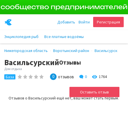
Добавить
Войти
Регистрация
Энциклопедия рыб
Все платные водоёмы
Нижегородская область
Воротынский район
Васильсурск
Васильсурский
Отзывы
Дом отдыха
0
отзывов
0
1764
База
Оставить отзыв
Отзывов о Васильсурский ещё нет, ваш может стать первым.