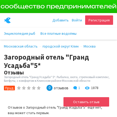
Добавить
Войти
Регистрация
Энциклопедия рыб
Все платные водоёмы
Московская область
городской округ Клин
Москва
Загородный отель "Гранд
Усадьба"5*
Отзывы
Загородный отель "Гранд Усадьба" 5*. Рыбалка, охота, стрелковый комплекс,
Бигфуты, с комфортом в Клинском районе Московской области
0
отзывов
1
1878
Пруд
Оставить отзыв
Отзывов о Загородный отель "Гранд Усадьба"5* ещё нет,
ваш может стать первым.