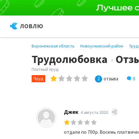
ЛОВЛЮ
Воронежская область
Новоусманский район
Труд
Трудолюбовка
Отз
Платный пруд
0
Пруд
2
отзыва
Джек
4 августа 2020
отдали по 700р. Восемь платвиче