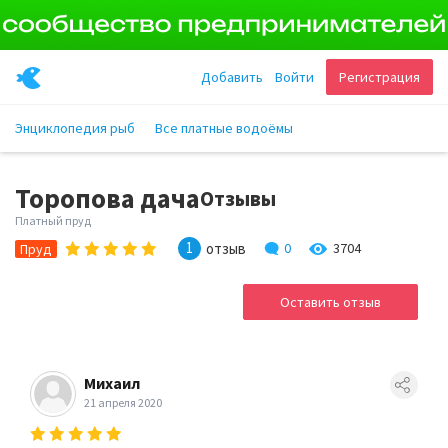
Добавить
Войти
Регистрация
Энциклопедия рыб
Все платные водоёмы
Торопова дача
Отзывы
Платный пруд
1
отзыв
0
3704
Пруд
Оставить отзыв
Михаил
21 апреля 2020