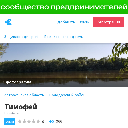
Добавить
Войти
Регистрация
Энциклопедия рыб
Все платные водоёмы
1 фотография
Астраханская область
Володарский район
Тимофей
Плавбаза
База
966
0