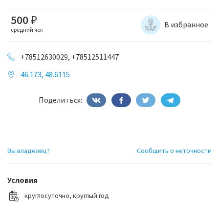
500
₽
В избранное
средний чек
+78512630029, +78512511447
46.173, 48.6115
Поделиться:
Вы владелец?
Сообщить о неточности
Условия
круглосуточно, круглый год