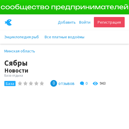
Добавить
Войти
Регистрация
Энциклопедия рыб
Все платные водоёмы
Минская область
Сябры
Новости
База отдыха
0
отзывов
0
943
База