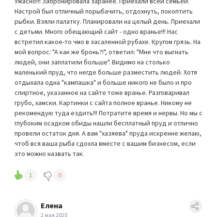
Ужасно!!! Забронировала заранее. Приехали всей семьей.
Настрой был отличный порыбачить, отдохнуть, покоптить
рыбки. Взяли палатку. Планировали на целый день. Приехали
с детьми. Много обещающий сайт - одно вранье!!! Нас
встретил какое-то чмо в засаленной рубахе. Кругом грязь. На
мой вопрос: "А как же бронь?!", ответил: "Мне что выгнать
людей, они заплатили больше". Видимо на столько
маленький пруд, что негде больше разместить людей. Хотя
отдыхала одна "кампашка" и больше никого не было и про
спиртное, указанное на сайте тоже вранье. Разговаривал
грубо, хамски. Картинки с сайта полное вранье. Никому не
рекомендую туда ездить!!! Потратите время и нервы. Но мы с
глубоким осадком обиды нашли бесплатный пруд и отлично
провели остаток дня. А вам "хазяева" пруда искренне желаю,
чтоб вся ваша рыба сдохла вместе с вашим бизнесом, если
это можно назвать так.
1
0
Елена
2 мая 2020