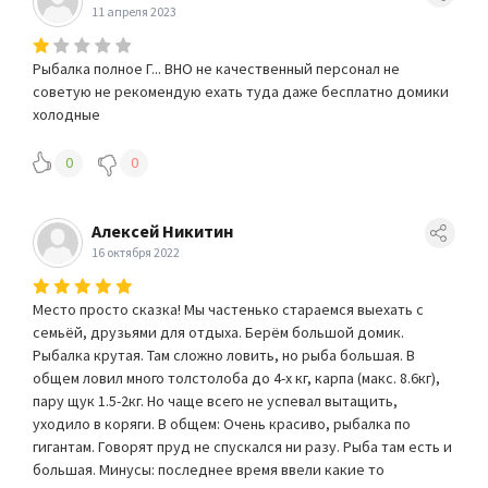
11 апреля 2023
Рыбалка полное Г... ВНО не качественный персонал не
советую не рекомендую ехать туда даже бесплатно домики
холодные
0
0
Алексей Никитин
16 октября 2022
Место просто сказка! Мы частенько стараемся выехать с
семьёй, друзьями для отдыха. Берём большой домик.
Рыбалка крутая. Там сложно ловить, но рыба большая. В
общем ловил много толстолоба до 4-х кг, карпа (макс. 8.6кг),
пару щук 1.5-2кг. Но чаще всего не успевал вытащить,
уходило в коряги. В общем: Очень красиво, рыбалка по
гигантам. Говорят пруд не спускался ни разу. Рыба там есть и
большая. Минусы: последнее время ввели какие то