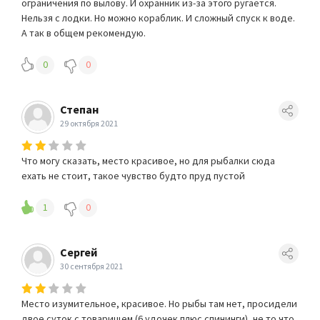
ограничения по вылову. И охранник из-за этого ругается.
Нельзя с лодки. Но можно кораблик. И сложный спуск к воде.
А так в общем рекомендую.
0
0
Степан
29 октября 2021
Что могу сказать, место красивое, но для рыбалки сюда
ехать не стоит, такое чувство будто пруд пустой
1
0
Сергей
30 сентября 2021
Место изумительное, красивое. Но рыбы там нет, просидели
двое суток с товарищем (6 удочек плюс спининги), не то что