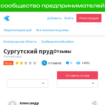
Добавить
Войти
Регистрация
Энциклопедия рыб
Все платные водоёмы
Белгородская область
Грайворонский район
Сургутский пруд
Отзывы
Платный пруд
6
отзывов
0
14931
Пруд
Оставить отзыв
Александр