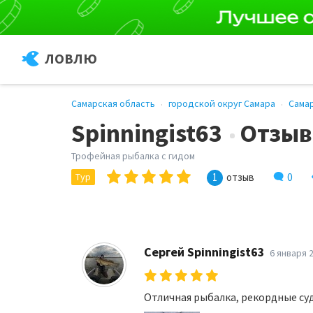
ЛОВЛЮ
Самарская область
городской округ Самара
Сама
Spinningist63
Отзы
Трофейная рыбалка с гидом
0
Тур
1
отзыв
Сергей Spinningist63
6 января 
Отличная рыбалка, рекордные су