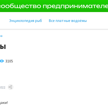
Энциклопедия рыб
Все платные водоёмы
ра
вы
3105
2022
даки!