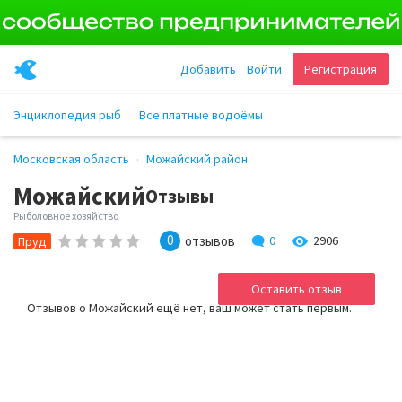
Добавить
Войти
Регистрация
Энциклопедия рыб
Все платные водоёмы
Московская область
Можайский район
Можайский
Отзывы
Рыболовное хозяйство
0
отзывов
0
2906
Пруд
Оставить отзыв
Отзывов о Можайский ещё нет, ваш может стать первым.