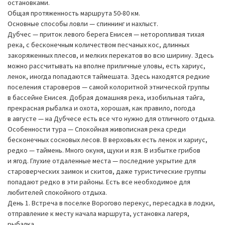
остановками.
Общая протяженность маршрута 50-80 км.
Основные способы ловли — спиннинг и нахлыст.
Дубчес — приток левого берега Енисея — неторопливая тихая
река, с бесконечным количеством песчаных кос, длинных
закоряженных плесов, и мелких перекатов во всю ширину. Здесь
можно рассчитывать на вполне приличные уловы, есть хариус,
ленок, иногда попадаются таймешата. Здесь находятся редкие
поселения староверов — самой колоритной этнической группы
в бассейне Енисея. Добрая домашняя река, изобильная тайга,
прекрасная рыбалка и охота, хорошая, как правило, погода
в августе — на Дубчесе есть все что нужно для отличного отдыха.
Особенности тура — Спокойная живописная река среди
бесконечных сосновых лесов. В верховьях есть ленок и хариус,
редко — таймень. Много окуня, щуки и язя. В избытке грибов
и ягод. Глухие отдаленные места — последние укрытие для
староверческих заимок и скитов, даже туристические группы
попадают редко в эти районы. Есть все необходимое для
любителей спокойного отдыха.
День 1. Встреча в поселке Ворогово перекус, пересадка в лодки,
отправление к месту начала маршрута, установка лагеря,
рыбалка.