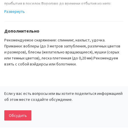
прибытия в поселок Ворогово до времени отбытия из него:
аренда оборудования и снаряжения необходимого для сплава
Развернуть
и проживания в тайге, продукты на маршруте, лицензии
на рыбалку, оплата сопровождающих гидов проводников,
снаряжение (спальники, палатки, матрасы, накомарники,
Дополнительно
спасательные жилеты и другое оборудование и снаряжение,
необходимые для сплава и проживания в тайге).
Рекомендуемое снаряжение: спиннинг, нахлыст, удочка.
В стоимость не входит: проезд скоростным судном Метеор
Приманки: воблеры (до 3 метров заглубления, различных цветов
из Красноярска до п. Ворогово. (время пути 12 часов. Стоимость
и размеров), блесны (желательно вращающиеся), мушки (серых
билета 2500). Возможен проезд на теплоходах, рыболовные
или темных цветов), леска плетенная (до 0,20 мм).Рекомендуем
принадлежности: мушки (мокрые, сухие), лески, катушки, удочки,
взять с собой вэйдерсы или болотники.
блесны, воблеры, поплавки, грузила, мышки,
личные расходы и спиртные напитки.
Если у вас есть вопросы или вы хотите поделиться информацией
об этом месте создайте обсуждение.
Обсудить