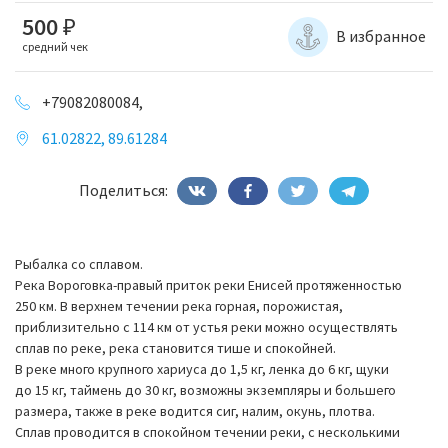
500
₽
В избранное
средний чек
+79082080084,
61.02822, 89.61284
Поделиться:
Рыбалка со сплавом.
Река Вороговка-правый приток реки Енисей протяженностью
250 км. В верхнем течении река горная, порожистая,
приблизительно с 114 км от устья реки можно осуществлять
сплав по реке, река становится тише и спокойней.
В реке много крупного хариуса до 1,5 кг, ленка до 6 кг, щуки
до 15 кг, таймень до 30 кг, возможны экземпляры и большего
размера, также в реке водится сиг, налим, окунь, плотва.
Сплав проводится в спокойном течении реки, с несколькими