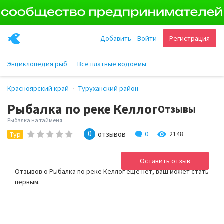
Добавить
Войти
Регистрация
Энциклопедия рыб
Все платные водоёмы
Красноярский край
Туруханский район
Рыбалка по реке Келлог
Отзывы
Рыбалка на тайменя
0
отзывов
0
2148
Тур
Оставить отзыв
Отзывов о Рыбалка по реке Келлог ещё нет, ваш может стать
первым.