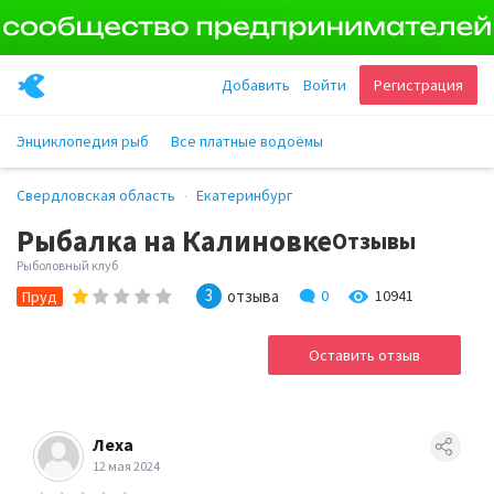
Добавить
Войти
Регистрация
Энциклопедия рыб
Все платные водоёмы
Свердловская область
Екатеринбург
Рыбалка на Калиновке
Отзывы
Рыболовный клуб
3
отзыва
0
10941
Пруд
Оставить отзыв
Леха
12 мая 2024