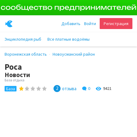
Добавить
Войти
Регистрация
Энциклопедия рыб
Все платные водоёмы
Воронежская область
Новоусманский район
Роса
Новости
База отдыха
2
отзыва
0
9421
База