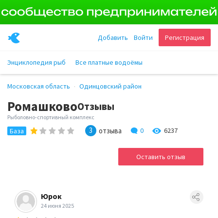
Добавить
Войти
Регистрация
Энциклопедия рыб
Все платные водоёмы
Московская область
Одинцовский район
Ромашково
Отзывы
Рыболовно-спортивный комплекс
3
отзыва
0
6237
База
Оставить отзыв
Юрок
24 июня 2025