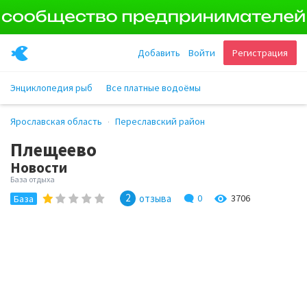
Добавить
Войти
Регистрация
Энциклопедия рыб
Все платные водоёмы
Ярославская область
Переславский район
Плещеево
Новости
База отдыха
2
отзыва
0
3706
База