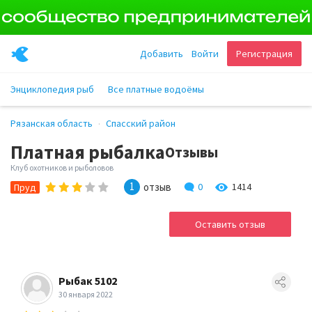
Добавить
Войти
Регистрация
Энциклопедия рыб
Все платные водоёмы
Рязанская область
Спасский район
Платная рыбалка
Отзывы
Клуб охотников и рыболовов
1
отзыв
0
1414
Пруд
Оставить отзыв
Рыбак 5102
30 января 2022