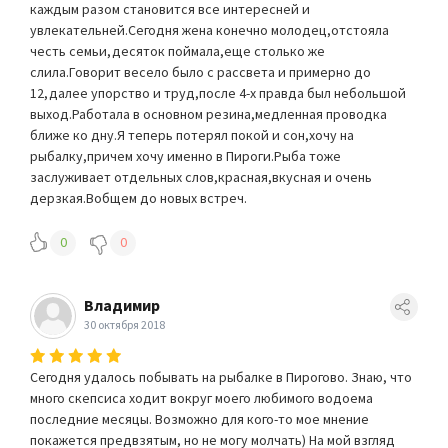
каждым разом становится все интересней и
увлекательней.Сегодня жена конечно молодец,отстояла
честь семьи,десяток поймала,еще столько же
слила.Говорит весело было с рассвета и примерно до
12,далее упорство и труд,после 4-х правда был небольшой
выход.Работала в основном резина,медленная проводка
ближе ко дну.Я теперь потерял покой и сон,хочу на
рыбалку,причем хочу именно в Пироги.Рыба тоже
заслуживает отдельных слов,красная,вкусная и очень
дерзкая.Вобщем до новых встреч.
0
0
Владимир
30 октября 2018
Сегодня удалось побывать на рыбалке в Пирогово. Знаю, что
много скепсиса ходит вокруг моего любимого водоема
последние месяцы. Возможно для кого-то мое мнение
покажется предвзятым, но не могу молчать) На мой взгляд