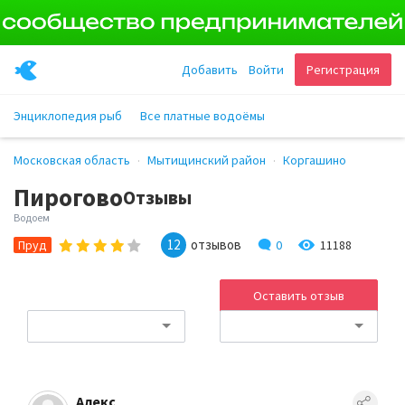
Добавить
Войти
Регистрация
Энциклопедия рыб
Все платные водоёмы
Московская область
Мытищинский район
Коргашино
Пирогово
Отзывы
Водоем
12
отзывов
0
11188
Пруд
Оставить отзыв
Алекс