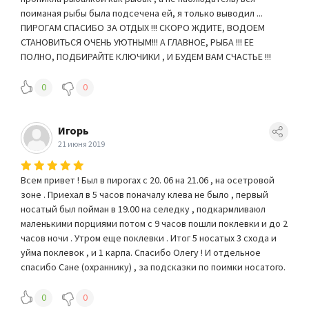
поиманая рыбы была подсечена ей, я только выводил ...
ПИРОГАМ СПАСИБО ЗА ОТДЫХ !!! СКОРО ЖДИТЕ, ВОДОЕМ
СТАНОВИТЬСЯ ОЧЕНЬ УЮТНЫМ!!! А ГЛАВНОЕ, РЫБА !!! ЕЕ
ПОЛНО, ПОДБИРАЙТЕ КЛЮЧИКИ , И БУДЕМ ВАМ СЧАСТЬЕ !!!
0
0
Игорь
21 июня 2019
Всем привет ! Был в пирогах с 20. 06 на 21.06 , на осетровой
зоне . Приехал в 5 часов поначалу клева не было , первый
носатый был пойман в 19.00 на селедку , подкармливаюл
маленькими порциями потом с 9 часов пошли поклевки и до 2
часов ночи . Утром еще поклевки . Итог 5 носатых 3 схода и
уйма поклевок , и 1 карпа. Спасибо Олегу ! И отдельное
спасибо Сане (охраннику) , за подсказки по поимки носатого.
0
0