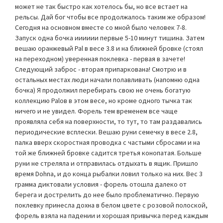
может не так быстро как хотелось бы, но все встает на
рельсы. Дай бог чтобы все продолжалось таким же образом!
Сегодня на основном вместе со мной было человек 7-8.
Запуск одна бочка ииииии первые 5-10 минут тишина. Затем
вешаю оранжевый Pal в весе 3.8 и на ближней бровке (стоял
на переходном) уверенная поклевка - первая в зачете!
Следующий заброс - вторая припаркована! Смотрю и в
остальных местах люди начали полавливать (напомню одна
бочка) Я продолжил перебирать свою не очень богатую
коллекцию Palов в этом весе, но кроме одного тычка так
ничего и не увидел. Форель тем временем все чаще
проявляла себя на поверхности, то тут, то там раздавались
периодические всплески. Вешаю руни семечку в весе 2.8,
палка вверх скоростная проводка с частыми сбросами и на
той же ближней бровке садится третья конопатая. Больше
руни не стреляла и отправилась отдыхать в ящик. Пришло
время Dohna, и до конца рыбалки ловил только на них. Вес 3
грамма диктовали условия - форель отошла далеко от
берега и дострелить до нее было проблематично. Первую
поклевку принесла дохна в белом цвете с розовой полоской,
форель взяла на падении и хорошая привычка перед каждым