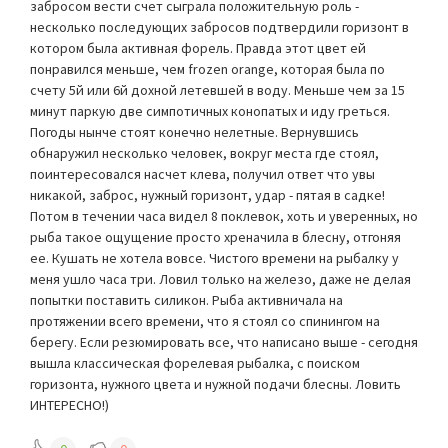
забросом вести счет сыграла положительную роль -
несколько последующих забросов подтвердили горизонт в
котором была активная форель. Правда этот цвет ей
понравился меньше, чем frozen orange, которая была по
счету 5й или 6й дохной летевшей в воду. Меньше чем за 15
минут паркую две симпотичных конопатых и иду греться.
Погоды нынче стоят конечно нелетные. Вернувшись
обнаружил несколько человек, вокруг места где стоял,
поинтересовался насчет клева, получил ответ что увы
никакой, заброс, нужный горизонт, удар - пятая в садке!
Потом в течении часа видел 8 поклевок, хоть и уверенных, но
рыба такое ощущение просто хреначила в блесну, отгоняя
ее. Кушать не хотела вовсе. Чистого времени на рыбалку у
меня ушло часа три. Ловил только на железо, даже не делая
попытки поставить силикон. Рыба активничала на
протяжении всего времени, что я стоял со спинингом на
берегу. Если резюмировать все, что написано выше - сегодня
вышла классическая форелевая рыбалка, с поиском
горизонта, нужного цвета и нужной подачи блесны. Ловить
ИНТЕРЕСНО!)