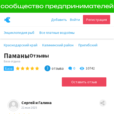
Добавить
Войти
Регистрация
Энциклопедия рыб
Все платные водоёмы
Краснодарский край
Калининский район
Пригибский
Паманы
Отзывы
База отдыха
3
отзыва
0
10742
База
Оставить отзыв
Сергей и Галина
21 мая 2025