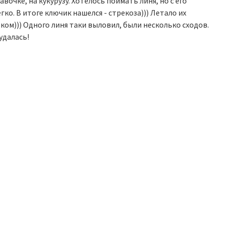
вочке, на кукурузу. Хотелось поймать линя, но с его
ко. В итоге ключик нашелся - стрекоза))) Летало их
ком))) Одного линя таки выловил, были несколько сходов.
 удалась!