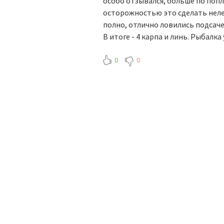
особо отзывался, больше по попла
осторожностью это сделать нелег
полно, отлично ловились подсаче
В итоге - 4 карпа и линь. Рыбалка
0
0