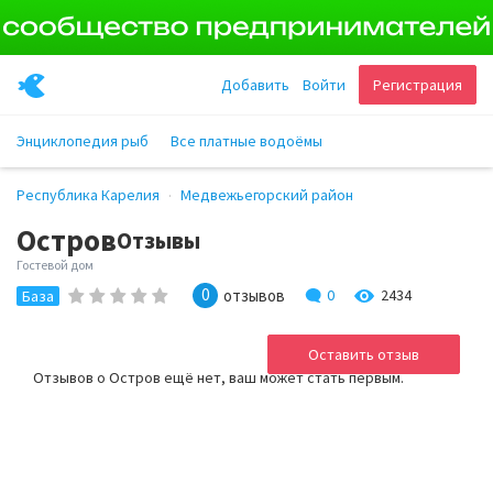
Добавить
Войти
Регистрация
Энциклопедия рыб
Все платные водоёмы
Республика Карелия
Медвежьегорский район
Остров
Отзывы
Гостевой дом
0
отзывов
0
2434
База
Оставить отзыв
Отзывов о Остров ещё нет, ваш может стать первым.