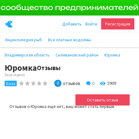
Добавить
Войти
Регистрация
Энциклопедия рыб
Все платные водоёмы
Владимирская область
Селивановский район
Юромка
Юромка
Отзывы
База отдыха
0
отзывов
0
5909
База
Оставить отзыв
Отзывов о Юромка ещё нет, ваш может стать первым.