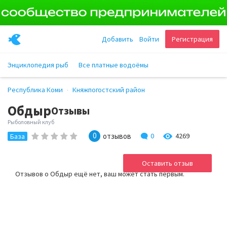
Добавить
Войти
Регистрация
Энциклопедия рыб
Все платные водоёмы
Республика Коми
Княжпогостский район
Обдыр
Отзывы
Рыболовный клуб
0
отзывов
0
4269
База
Оставить отзыв
Отзывов о Обдыр ещё нет, ваш может стать первым.