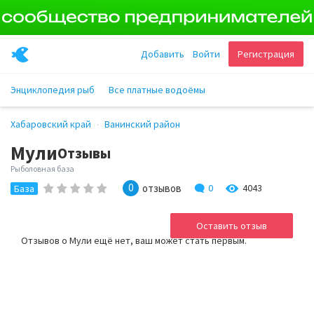
Добавить
Войти
Регистрация
Энциклопедия рыб
Все платные водоёмы
Хабаровский край
Ванинский район
Мули
Отзывы
Рыболовная база
0
отзывов
0
4043
База
Оставить отзыв
Отзывов о Мули ещё нет, ваш может стать первым.