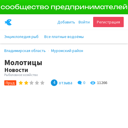
Добавить
Войти
Регистрация
Энциклопедия рыб
Все платные водоёмы
Владимирская область
Муромский район
Молотицы
Новости
Рыболовное хозяйство
4
отзыва
0
11266
Пруд