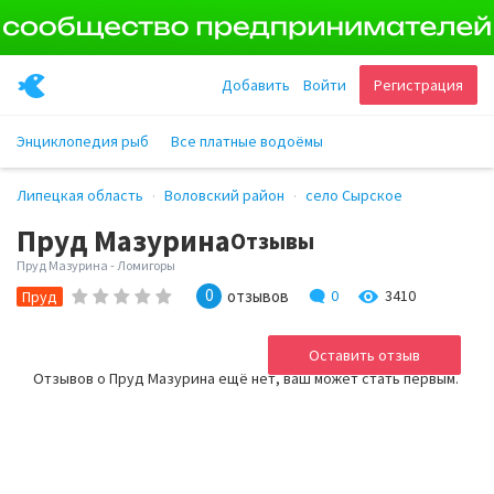
Добавить
Войти
Регистрация
Энциклопедия рыб
Все платные водоёмы
Липецкая область
Воловский район
село Сырское
Пруд Мазурина
Отзывы
Пруд Мазурина - Ломигоры
0
отзывов
0
3410
Пруд
Оставить отзыв
Отзывов о Пруд Мазурина ещё нет, ваш может стать первым.