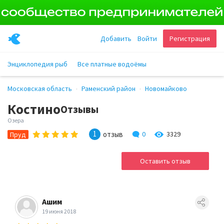
Добавить
Войти
Регистрация
Энциклопедия рыб
Все платные водоёмы
Московская область
Раменский район
Новомайково
Костино
Отзывы
Озера
1
отзыв
0
3329
Пруд
Оставить отзыв
Ашим
19 июня 2018