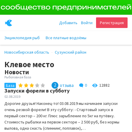
Добавить
Войти
Регистрация
Энциклопедия рыб
Все платные водоёмы
Новосибирская область
Сузунский район
Клевое место
Новости
Рыболовная база
2
отзыва
0
12882
База
Запуски форели в субботу
02.08.2019
Дорогие друзья! Наконец-то! 03.08.2019 мы начинаем запуски
очень резвой форели! В эту субботу: - Стартовый запуск в
первый сектор – 200 кг. Плюс зарыбление по 5кг на путёвку.
Стоимость рыбалки на первом секторе – 2 500 руб, без нормы
вылова, одна снасть (спиннинг, поплавок),…