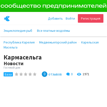
Добавить
Войти
Регистрация
Энциклопедия рыб
Все платные водоёмы
Республика Карелия
Медвежьегорский район
Карельская
Масельга
Кармасельга
Новости
Гостевой дом
0
отзывов
0
1971
База