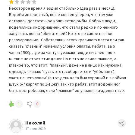
Некоторое время я ездил стабильно (два раза в месяц).
Водоём интересный, но не совсем уверен, что там уже
осталось достаточное количество рыбы. Добрые люди,
поделились информацией, что стали редко и по немного
запускать новых "обитателей". Но это не самое главное
разочарование.. Собственник этого красивого места или так
сказать "главный" изменил условия оплаты. Ребята, за 6
часов 1500р, где за частую уезжают люди ни с чем - моё
мнение не стоит этих денег. Но и это не самое главное, а
главное то, что этот, "главный", даже не в лицо как мужчина,
однажды сказал: "пусть этот, собирается и "уёбывает",
хватит с него ловли" (в тот день клёв был хороший и я поймал
штук 6-7 карпят по 1-1,5кг). Так что ребят, этот водоём мог
быть востребован, если "главные" им управляли адекватные.
1
0
Николай
17 июля 2019