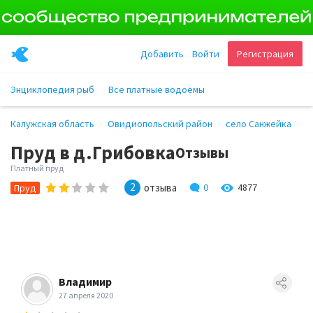
Добавить
Войти
Регистрация
Энциклопедия рыб
Все платные водоёмы
Калужская область
Овидиопольский район
село Санжейка
Пруд в д.Грибовка
Отзывы
Платный пруд
2
отзыва
0
4877
Пруд
Владимир
27 апреля 2020