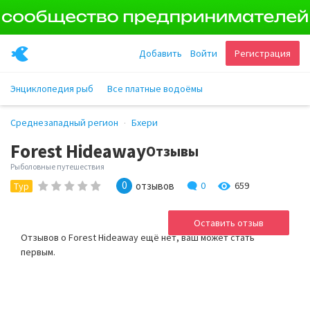
Добавить
Войти
Регистрация
Энциклопедия рыб
Все платные водоёмы
Среднезападный регион
Бхери
Forest Hideaway
Отзывы
Рыболовные путешествия
0
отзывов
0
659
Тур
Оставить отзыв
Отзывов о Forest Hideaway ещё нет, ваш может стать
первым.