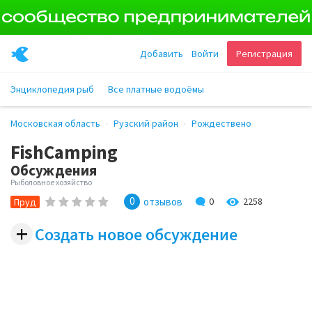
Добавить
Войти
Регистрация
Энциклопедия рыб
Все платные водоёмы
Московская область
Рузский район
Рождествено
FishCamping
Обсуждения
Рыболовное хозяйство
0
2258
отзывов
0
Пруд
+
Создать новое обсуждение